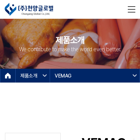
제품소개
We contribute to make the world even better.
제품소개
VEMAG