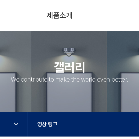
제품소개
CELLULOSE CASING, FIBROUS
CASING, PLASTIC CASING
그라인더, 믹서, 보울컷터
갤러리
인젝터, 텀블러
We contribute to make the world even better.
진공충진기
냉동식품가공라인, 포션컷터
클리퍼
훈연기, 건조 숙성기
영상 링크
열성형 포장기, 트레이 실러